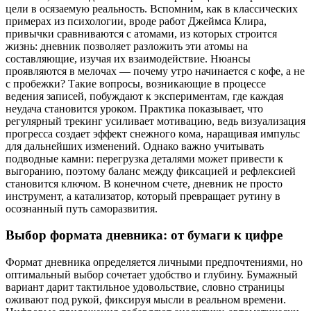
цели в осязаемую реальность. Вспомним, как в классических
примерах из психологии, вроде работ Джеймса Клира,
привычки сравниваются с атомами, из которых строится
жизнь: дневник позволяет разложить эти атомы на
составляющие, изучая их взаимодействие. Нюансы
проявляются в мелочах — почему утро начинается с кофе, а не
с пробежки? Такие вопросы, возникающие в процессе
ведения записей, побуждают к экспериментам, где каждая
неудача становится уроком. Практика показывает, что
регулярный трекинг усиливает мотивацию, ведь визуализация
прогресса создает эффект снежного кома, наращивая импульс
для дальнейших изменений. Однако важно учитывать
подводные камни: перегрузка деталями может привести к
выгоранию, поэтому баланс между фиксацией и рефлексией
становится ключом. В конечном счете, дневник не просто
инструмент, а катализатор, который превращает рутину в
осознанный путь саморазвития.
Выбор формата дневника: от бумаги к цифре
Формат дневника определяется личными предпочтениями, но
оптимальный выбор сочетает удобство и глубину. Бумажный
вариант дарит тактильное удовольствие, словно страницы
оживают под рукой, фиксируя мысли в реальном времени.