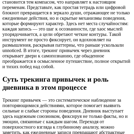
становится тем компасом, что направляет к настоящим
переменам. Представьте, как простая тетрадь или цифровой
блокнот превращается в зеркало души, отражающее не только
ежедневные действия, но и скрытые механизмы поведения,
которые формируют характер. Здесь нет места случайностям:
каждая запись — это шаг к осознанности, где хаос мыслей
упорядочивается, а цели обретают четкие контуры. Такой
инструмент не просто фиксирует, он вдохновляет на
размышления, раскрывая паттерны, что раньше ускользали
unnoticed. В итоге, трекинг привычек через дневник
открывает двери к самопознанию, где обыденное
преображается в осмысленное путешествие, полное открытий
и тихих побед над собой.
Суть трекинга привычек и роль
дневника в этом процессе
Трекинг привычек — это систематическое наблюдение за
повторяющимися действиями, которое помогает выявить
сильные и слабые стороны поведения. Дневник выступает
здесь надежным союзником, фиксируя не только факты, но и
эмоции, связанные с каждым шагом. Переходя от
поверхностного взгляда к глубинному анализу, можно
заметить, как ежедневные записи превращают абстрактные