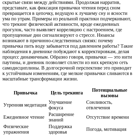
скрытые связи между действиями. Продолжая нарратив,
представьте, как фиксация привычки чтения перед сном
превращается в цепочку, ведущую к лучшему сну и ясности
ума по утрам. Примеры из реальной практики подчеркивают,
что трекинг физической активности, вроде ежедневных
прогулок, часто выявляет корреляцию с настроением, где
пропущенные дни сигнализируют о стрессе. Нюансы
возникают в причинно-следственных связях: почему
привычка пить воду забывается под давлением работы? Такие
наблюдения в дневнике побуждают к корректировкам, делая
процесс динамичным. Образно говоря, привычки — это нити
паутины, и дневник позволяет сплести из них крепкую сеть
самодисциплины. В долгосрочной перспективе это приводит
к устойчивым изменениям, где мелкие привычки сливаются в
масштабные трансформации жизни.
Потенциальные
Привычка
Цель трекинга
вызовы
Улучшение
Сонливость,
Утренняя медитация
фокуса
отвлечения
Расширение
Ежедневное чтение
Отсутствие времени
знаний
Физические
Поддержка
Погода, мотивация
упражнения
здоровья