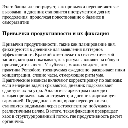
Эта таблица иллюстрирует, как привычки переплетаются с
вызовами, и дневник становится инструментом для их
преодоления, продолжая повествование о балансе в
саморазвитии.
Привычки продуктивности и их фиксация
Привычки продуктивности, такие как планирование дня,
фиксируются в дневнике для выявления паттернов
эффективности. Краткий ответ лежит в систематической
записи, которая показывает, как ритуалы влияют на общую
производительность. Углубляясь, можно увидеть, что
практика Pomodoro, трекируемая ежедневно, раскрывает пики
концентрации, словно часы, отмеряющие ритм ума.
Практические нюансы включают корректировку по записям:
если вечерние задачи срываются, дневник подсказывает
сдвинуть их на утро. Аналогия с оркестром подходит —
каждая привычка как инструмент, и дневник дирижирует
гармонией. Подводные камни, вроде переоценки сил,
становятся видимыми через ретроспективу, побуждая к
реалистичным целям. В итоге, такая фиксация превращает
хаос в структурированный поток, где продуктивность растет
органично.