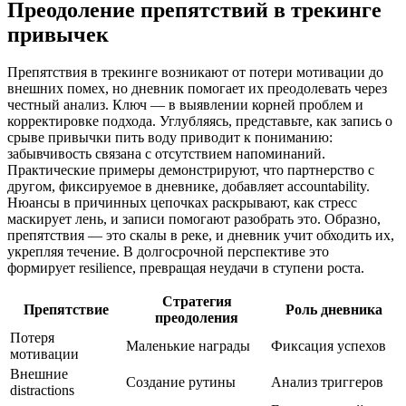
Преодоление препятствий в трекинге
привычек
Препятствия в трекинге возникают от потери мотивации до
внешних помех, но дневник помогает их преодолевать через
честный анализ. Ключ — в выявлении корней проблем и
корректировке подхода. Углубляясь, представьте, как запись о
срыве привычки пить воду приводит к пониманию:
забывчивость связана с отсутствием напоминаний.
Практические примеры демонстрируют, что партнерство с
другом, фиксируемое в дневнике, добавляет accountability.
Нюансы в причинных цепочках раскрывают, как стресс
маскирует лень, и записи помогают разобрать это. Образно,
препятствия — это скалы в реке, и дневник учит обходить их,
укрепляя течение. В долгосрочной перспективе это
формирует resilience, превращая неудачи в ступени роста.
Стратегия
Препятствие
Роль дневника
преодоления
Потеря
Маленькие награды
Фиксация успехов
мотивации
Внешние
Создание рутины
Анализ триггеров
distractions