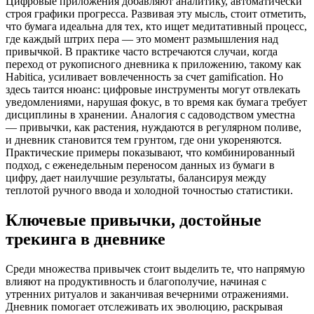
Цифровые приложения добавляют аналитику, автоматически
строя графики прогресса. Развивая эту мысль, стоит отметить,
что бумага идеальна для тех, кто ищет медитативный процесс,
где каждый штрих пера — это момент размышления над
привычкой. В практике часто встречаются случаи, когда
переход от рукописного дневника к приложению, такому как
Habitica, усиливает вовлеченность за счет gamification. Но
здесь таится нюанс: цифровые инструменты могут отвлекать
уведомлениями, нарушая фокус, в то время как бумага требует
дисциплины в хранении. Аналогия с садоводством уместна
— привычки, как растения, нуждаются в регулярном поливе,
и дневник становится тем грунтом, где они укореняются.
Практические примеры показывают, что комбинированный
подход, с еженедельным переносом данных из бумаги в
цифру, дает наилучшие результаты, балансируя между
теплотой ручного ввода и холодной точностью статистики.
Ключевые привычки, достойные
трекинга в дневнике
Среди множества привычек стоит выделить те, что напрямую
влияют на продуктивность и благополучие, начиная с
утренних ритуалов и заканчивая вечерними отражениями.
Дневник помогает отслеживать их эволюцию, раскрывая