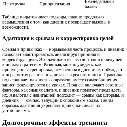
Еженедельный
Перегрузка
Приоритизация
баланс
Таблица подытоживает подходы, плавно продолжая
размышления о том, как дневник превращает вызовы в
возможности.
Адаптация к срывам и корректировка целей
Срывы в привычках — нормальная часть процесса, и дневник
позволяет адаптироваться, анализируя причины и
корректируя цели. Это начинается с честной записи, ведущей
к новым стратегиям. Развивая, можно увидеть, как
пропущенная тренировка, отмеченная в дневнике, побуждает
к пересмотру расписания, делая его реалистичным. Практика
подчеркивает важность compassion: вместо самообвинения,
записи фокусируются на уроках. Нюансы включают сезонные
факторы, как зимняя апатия, и дневник помогает предвидеть
их. Аналогия с навигацией подходит — срывы как штормы, и
дневник — компас, ведущий к спокойным водам. Таким
образом, адаптация укрепляет привычки, делая их
устойчивыми.
Долгосрочные эффекты трекинга