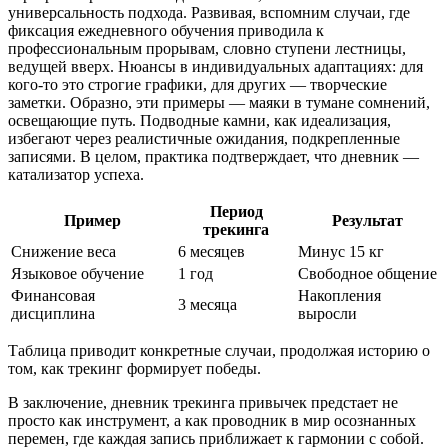
универсальность подхода. Развивая, вспомним случаи, где
фиксация ежедневного обучения приводила к
профессиональным прорывам, словно ступени лестницы,
ведущей вверх. Нюансы в индивидуальных адаптациях: для
кого-то это строгие графики, для других — творческие
заметки. Образно, эти примеры — маяки в тумане сомнений,
освещающие путь. Подводные камни, как идеализация,
избегают через реалистичные ожидания, подкрепленные
записями. В целом, практика подтверждает, что дневник —
катализатор успеха.
Период
Пример
Результат
трекинга
Снижение веса
6 месяцев
Минус 15 кг
Языковое обучение
1 год
Свободное общение
Финансовая
Накопления
3 месяца
дисциплина
выросли
Таблица приводит конкретные случаи, продолжая историю о
том, как трекинг формирует победы.
В заключение, дневник трекинга привычек предстает не
просто как инструмент, а как проводник в мир осознанных
перемен, где каждая запись приближает к гармонии с собой.