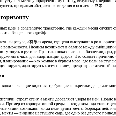
ти уступает место упорядоченному потоку, ведущему к вершинам
удущего, превращая абстрактные видения в осязаемые成果.
 горизонту
ых идей в coherentную траекторию, где каждый месяц служит ст
оротов бесцельного дрейфа.
нечный ресурс, а有限ая арена, где цели выступают в роли ориент
рытые возможности. Нюансы возникают в балансе между амбиция
ют утонуть в рутине. Практика показывает, как бизнес-лидеры, 
я пружины в часы для амортизации ударов. Это создает причинно
я, планирование — как компас в бурном море, где цели выступа
юционируют, адаптируясь к изменениям, превращая статичный н
ии
ы — вдохновляющие видения, требующие конкретики для реализаци
ирпичи, строят стену, а мечты добавляют узоры на ней. Нюанс в 
ами. Пример из корпоративной среды — когда команда ставит це
ные камни возникают, когда цели душат мечты бюрократией, или
, мечты — видение цветущего сада, где одно без другого приво