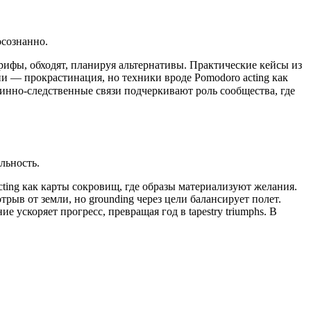
осознанно.
рифы, обходят, планируя альтернативы. Практические кейсы из
ни — прокрастинация, но техники вроде Pomodoro acting как
нно-следственные связи подчеркивают роль сообщества, где
льность.
ting как карты сокровищ, где образы материализуют желания.
ыв от земли, но grounding через цели балансирует полет.
 ускоряет прогресс, превращая год в tapestry triumphs. В