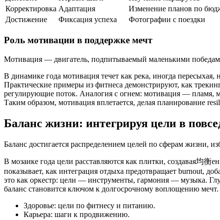
Корректировка
Адаптация
Изменение планов по бюд
Достижение
Фиксация успеха
Фотографии с поездки
Роль мотивации в поддержке мечт
Мотивация — двигатель, подпитываемый маленькими победами 
В динамике года мотивация течет как река, иногда пересыхая,
Практические примеры из фитнеса демонстрируют, как трекинг 
регулирующие поток. Аналогия с огнем: мотивация — пламя, м
Таким образом, мотивация вплетается, делая планирование resil
Баланс жизни: интегрируя цели в повс
Баланс достигается распределением целей по сферам жизни, из
В мозаике года цели расставляются как плитки, создавая均衡енн
показывает, как интеграция отдыха предотвращает burnout, доб
это как оркестр: цели — инструменты, гармония — музыка. Глуб
баланс становится ключом к долгосрочному воплощению мечт.
Здоровье: цели по фитнесу и питанию.
Карьера: шаги к продвижению.