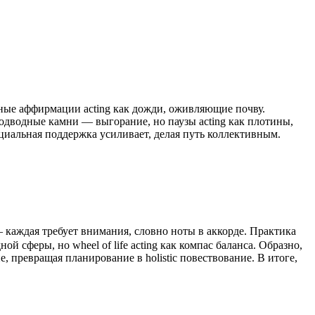
вные аффирмации acting как дожди, оживляющие почву.
одводные камни — выгорание, но паузы acting как плотины,
циальная поддержка усиливает, делая путь коллективным.
 каждая требует внимания, словно ноты в аккорде. Практика
 сферы, но wheel of life acting как компас баланса. Образно,
, превращая планирование в holistic повествование. В итоге,