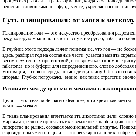
процессе скрыта сила трансформации, когда хаос повседневнос
решение, словно камень в фундаменте, укрепляет основание б
Суть планирования: от хаоса к четкому
Планирование года — это искусство преобразования разрозненн
реку, которую можно направить в нужное русло, избегая водов
В глубине этого подхода лежит понимание, что год — не беско
здесь, разбирая год на составные части, удается выявить ск
весом неучтенных препятствий, в то время как скромные риску
milestones, но и буферы для непредвиденного, словно добавля
мотивация, в свою очередь, питает дисциплину. Образно говор
штормы. Глубже погружаясь, видно, как такие стратегии эвол
Различия между целями и мечтами в планирован
Цели — это measurable шаги с deadlines, в то время как мечт
мечты — маяком.
В ткань планирования вплетается эта дихотомия: цели, словно к
миражами, если не привязать их к земле measurable индикатор
лидерстве на рынке, создавая эмоциональный импульс. Подвод
садоводством уместна: цели — это регулярный полив и обрезка