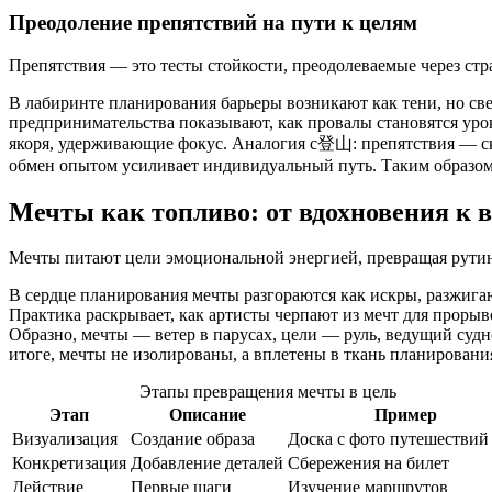
Преодоление препятствий на пути к целям
Препятствия — это тесты стойкости, преодолеваемые через стр
В лабиринте планирования барьеры возникают как тени, но све
предпринимательства показывают, как провалы становятся урок
якоря, удерживающие фокус. Аналогия с登山: препятствия — ск
обмен опытом усиливает индивидуальный путь. Таким образом, 
Мечты как топливо: от вдохновения к
Мечты питают цели эмоциональной энергией, превращая рутину
В сердце планирования мечты разгораются как искры, разжига
Практика раскрывает, как артисты черпают из мечт для прорыв
Образно, мечты — ветер в парусах, цели — руль, ведущий судно
итоге, мечты не изолированы, а вплетены в ткань планирования,
Этапы превращения мечты в цель
Этап
Описание
Пример
Визуализация
Создание образа
Доска с фото путешествий
Конкретизация
Добавление деталей
Сбережения на билет
Действие
Первые шаги
Изучение маршрутов