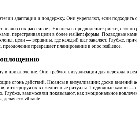
атегии адаптации и поддержку. Они укрепляют, если подходить 
т анализа их рассеивает. Нюансы в предвидении: риски, словно 
ами, перестраивая цели в более resilient формы. Подводные кам
лоны, цели — вершины, где каждый шаг закаляет. Глубже, причи
преодоление превращает планирование в эпос resilience.
 воплощению
 в приключение. Они требуют визуализации для перехода в реа
ющие огонь действий. Нюансы в визуализации: доски видений ac
ов, интегрируя их в ежедневные ритуалы. Подводные камни — отр
. Глубже, взаимосвязи показывают, как эмоциональное вовлечение
 делая его vibrante.