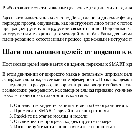
Выбор зависит от стиля жизни: цифровые для динамичных, анал
Здесь раскрывается искусство подбора, где цели диктуют фо
периоде: пробуя, ощущаешь, как инструмент либо течет с пото
превращает рутину в игру, усиливая мотивацию. Подводные ка
инструментами: скрипка для мелодий мечт, барабаны для ритм
планирование в естественный процесс, где каждый инструмент
Шаги постановки целей: от видения к 
Постановка целей начинается с видения, переходя к SMART-кри
В этом движении от широкого мазка к детальным штрихам цели о
acting как фильтры, отсеивающие эфемерность. Практика демо
— недооценка ресурсов, но корректировка вводит гибкость, сл
взаимосвязи раскрывают, как эмоциональная привязка усиливает
разворачивается как глава эпической саги.
Определите видение: запишите мечты без ограничений.
Примените SMART: сделайте их конкретными.
Разбейте на этапы: месяцы и недели.
Отслеживайте прогресс: корректируйте по мере.
Интегрируйте мотивацию: свяжите с ценностями.