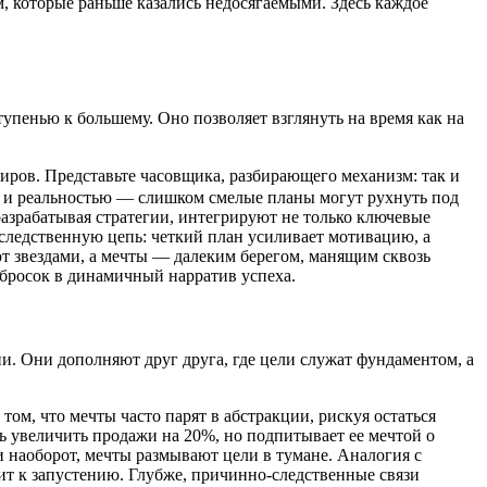
, которые раньше казались недосягаемыми. Здесь каждое
упенью к большему. Оно позволяет взглянуть на время как на
иров. Представьте часовщика, разбирающего механизм: так и
ми и реальностью — слишком смелые планы могут рухнуть под
разрабатывая стратегии, интегрируют не только ключевые
-следственную цепь: четкий план усиливает мотивацию, а
ют звездами, а мечты — далеким берегом, манящим сквозь
абросок в динамичный нарратив успеха.
и. Они дополняют друг друга, где цели служат фундаментом, а
том, что мечты часто парят в абстракции, рискуя остаться
ль увеличить продажи на 20%, но подпитывает ее мечтой о
 наоборот, мечты размывают цели в тумане. Аналогия с
дит к запустению. Глубже, причинно-следственные связи