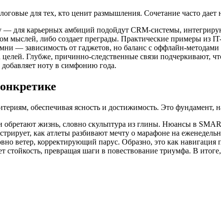
оговые для тех, кто ценит размышления. Сочетание часто дает 
рму — для карьерных амбиций подойдут CRM-системы, интегриру
ком мыслей, либо создает преграды. Практические примеры из IT
мни — зависимость от гаджетов, но баланс с оффлайн-методами 
а целей. Глубже, причинно-следственные связи подчеркивают, ч
 добавляет ноту в симфонию года.
конкретике
териям, обеспечивая ясность и достижимость. Это фундамент, на
бретают жизнь, словно скульптура из глины. Нюансы в SMART: spe
нстрирует, как атлеты разбивают мечту о марафоне на еженедель
овно ветер, корректирующий парус. Образно, это как навигация 
 стойкость, превращая шаги в повествование триумфа. В итоге, п