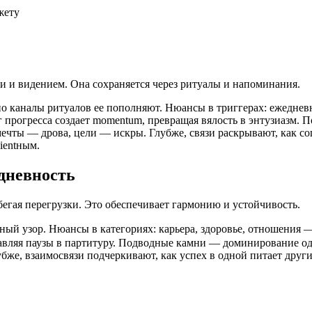
жету
и видением. Она сохраняется через ритуалы и напоминания.
 но каналы ритуалов ее пополняют. Нюансы в триггерах: ежедне
прогресса создает momentum, превращая вялость в энтузиазм. П
ечты — дрова, цели — искры. Глубже, связи раскрывают, как со
ientным.
едневность
бегая перегрузки. Это обеспечивает гармонию и устойчивость.
ый узор. Нюансы в категориях: карьера, здоровье, отношения —
авляя паузы в партитуру. Подводные камни — доминирование одной
же, взаимосвязи подчеркивают, как успех в одной питает другие