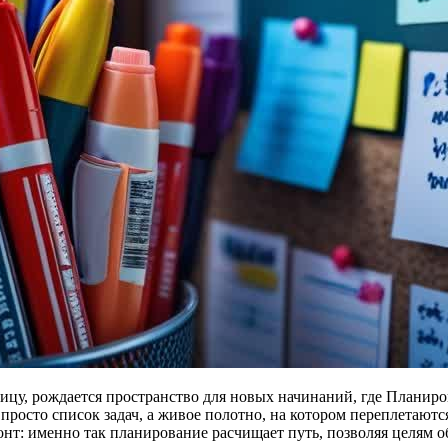
ницу, рождается пространство для новых начинаний, где Планир
росто список задач, а живое полотно, на котором переплетают
онт: именно так планирование расчищает путь, позволяя целям о