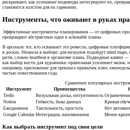
раскрывают, как успешные индивиды интегрируют их, превраща
становится холстом для их гармонии.
Инструменты, что оживают в руках пр
Эффективные инструменты планирования — от цифровых прило
превращают абстрактные идеи в actionable планы.
В арсенале тех, кто осваивает это ремесло, цифровые платформ
в досках. Нюансы в выборе: для визуалов подойдут mind maps,
ритм, словно heartbeat в организме плана. Подводные камни —
как выбор кисти для художника: правильная усиливает мазок,
например, приложение для трекинга привычек плюс еженедельн
частью повествования года.
Сравнение популярных инструм
Инструмент
Преимущества
Trello
Визуальная доска, интуитивность
Ограничения
Notion
Гибкость, базы данных
Кривая обуч
Ежедневник
Тактильность, простота
Нет автомат
Google Calendar
Интеграция, напоминания
Менее креат
Как выбрать инструмент под свои цели