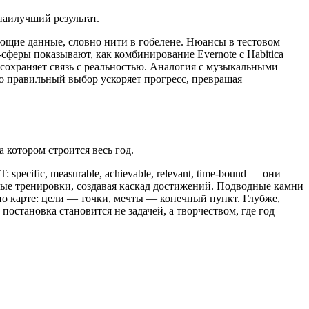
наилучший результат.
ющие данные, словно нити в гобелене. Нюансы в тестовом
-сферы показывают, как комбинирование Evernote с Habitica
сохраняет связь с реальностью. Аналогия с музыкальными
то правильный выбор ускоряет прогресс, превращая
 котором строится весь год.
cific, measurable, achievable, relevant, time-bound — они
ные тренировки, создавая каскад достижений. Подводные камни
по карте: цели — точки, мечты — конечный пункт. Глубже,
остановка становится не задачей, а творчеством, где год