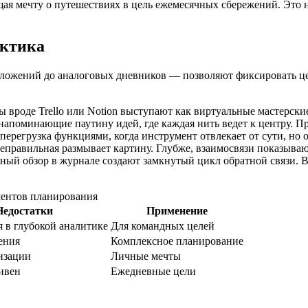
я мечту о путешествиях в цель ежемесячных сбережений. Это не
актика
жений до аналоговых дневников — позволяют фиксировать цел
ы вроде Trello или Notion выступают как виртуальные мастерски
 напоминающие паутину идей, где каждая нить ведет к центру. Пр
 перегрузка функциями, когда инструмент отвлекает от сути, н
 неправильная размывает картину. Глубже, взаимосвязи показыв
ый обзор в журнале создают замкнутый цикл обратной связи. В 
ентов планирования
Недостатки
Применение
 в глубокой аналитике
Для командных целей
ения
Комплексное планирование
изации
Личные мечты
ивен
Ежедневные цели