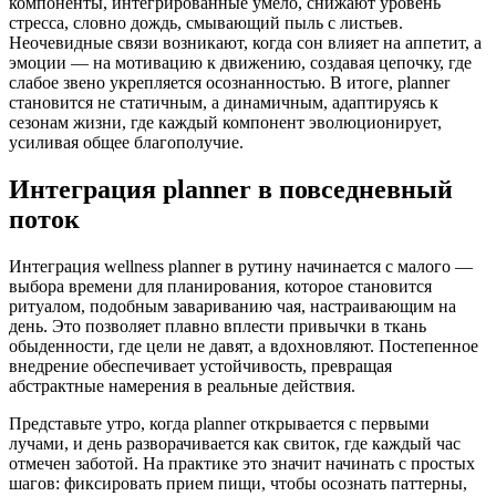
компоненты, интегрированные умело, снижают уровень
стресса, словно дождь, смывающий пыль с листьев.
Неочевидные связи возникают, когда сон влияет на аппетит, а
эмоции — на мотивацию к движению, создавая цепочку, где
слабое звено укрепляется осознанностью. В итоге, planner
становится не статичным, а динамичным, адаптируясь к
сезонам жизни, где каждый компонент эволюционирует,
усиливая общее благополучие.
Интеграция planner в повседневный
поток
Интеграция wellness planner в рутину начинается с малого —
выбора времени для планирования, которое становится
ритуалом, подобным завариванию чая, настраивающим на
день. Это позволяет плавно вплести привычки в ткань
обыденности, где цели не давят, а вдохновляют. Постепенное
внедрение обеспечивает устойчивость, превращая
абстрактные намерения в реальные действия.
Представьте утро, когда planner открывается с первыми
лучами, и день разворачивается как свиток, где каждый час
отмечен заботой. На практике это значит начинать с простых
шагов: фиксировать прием пищи, чтобы осознать паттерны,