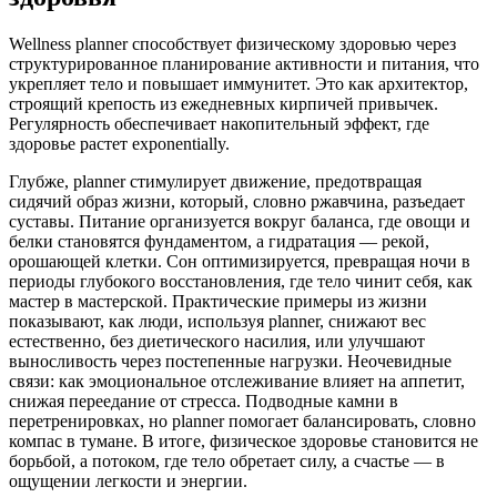
Wellness planner способствует физическому здоровью через
структурированное планирование активности и питания, что
укрепляет тело и повышает иммунитет. Это как архитектор,
строящий крепость из ежедневных кирпичей привычек.
Регулярность обеспечивает накопительный эффект, где
здоровье растет exponentially.
Глубже, planner стимулирует движение, предотвращая
сидячий образ жизни, который, словно ржавчина, разъедает
суставы. Питание организуется вокруг баланса, где овощи и
белки становятся фундаментом, а гидратация — рекой,
орошающей клетки. Сон оптимизируется, превращая ночи в
периоды глубокого восстановления, где тело чинит себя, как
мастер в мастерской. Практические примеры из жизни
показывают, как люди, используя planner, снижают вес
естественно, без диетического насилия, или улучшают
выносливость через постепенные нагрузки. Неочевидные
связи: как эмоциональное отслеживание влияет на аппетит,
снижая переедание от стресса. Подводные камни в
перетренировках, но planner помогает балансировать, словно
компас в тумане. В итоге, физическое здоровье становится не
борьбой, а потоком, где тело обретает силу, а счастье — в
ощущении легкости и энергии.