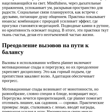
нацеливающийся на свет. Mindfulness, через дыхательные
упражнения, успокаивает ум, раскрывая пространство для
радости. Социальные связи планируются, как встречи с
друзьями, питающие душу общением. Практика показывает
нюансы: комбинация с природой усиливает эффект, где
прогулки становятся медитацией. Подводные камни в рутине,
но креативность освежает подход. В итоге, эти практики ткут
ткань счастья, делая его неотъемлемой частью жизни.
Преодоление вызовов на пути к
балансу
Вызовы в использовании wellness planner включают
мотивационные спады и перегрузку, но их преодоление
укрепляет дисциплину. Это как горный подъем, где
препятствия закаляют волю. Адаптация обеспечивает
прогресс.
Мотивационные спады возникают от монотонности, но
разнообразие, словно специи в блюде, возвращает вкус.
Перегрузка лечится приоритизацией, где planner помогает
отсеивать лишнее, как садовник — сорняки. Практические
примеры: люди, сталкиваясь с ленью, вводят награды,
превращая усилия в игру. Неочевидные связи между