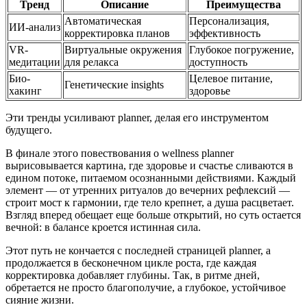
Тренд
Описание
Преимущества
Автоматическая
Персонализация,
ИИ-анализ
корректировка планов
эффективность
VR-
Виртуальные окружения
Глубокое погружение,
медитации
для релакса
доступность
Био-
Целевое питание,
Генетические insights
хакинг
здоровье
Эти тренды усиливают planner, делая его инструментом
будущего.
В финале этого повествования о wellness planner
вырисовывается картина, где здоровье и счастье сливаются в
едином потоке, питаемом осознанными действиями. Каждый
элемент — от утренних ритуалов до вечерних рефлексий —
строит мост к гармонии, где тело крепнет, а душа расцветает.
Взгляд вперед обещает еще больше открытий, но суть остается
вечной: в балансе кроется истинная сила.
Этот путь не кончается с последней страницей planner, а
продолжается в бесконечном цикле роста, где каждая
корректировка добавляет глубины. Так, в ритме дней,
обретается не просто благополучие, а глубокое, устойчивое
сияние жизни.