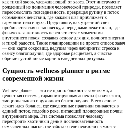
как тихий якорь, удерживающий от хаоса. Этот инструмент,
рожденный из понимания человеческой природы, позволяет
переосмыслить повседневность, превращая рутину в поток
осознанных действий, где каждый шаг приближает к
гармонии тела и духа. Представьте, как утренний свет
пробивается сквозь занавеску, а перед вами лежит план, где
физическая активность переплетается с моментами
внутреннего покоя, создавая основу для дня, полного энергии
и тихой радости. Такие планировщики не просто список задач
— они карта сокровищ, ведущая через лабиринты стресса к
оазису благополучия, где здоровье расцветает, а счастье
обретает устойчивые корни в ежедневных ритуалах.
Сущность wellness planner в ритме
современной жизни
Wellness planner — это не просто блокнот с заметками, а
целостная система, гармонизирующая аспекты физического,
эмоционального и духовного благополучия. В его основе
лежит идея баланса, где ежедневные практики сливаются в
единый поток, подобно реке, питающей плодородные почвы
внутреннего мира. Эта система позволяет человеку
перестроить хаотичный день в последовательность
осмысленных шагов, где забота о теле переходит в уход за