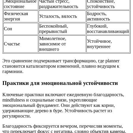
Эмоциональное
Частый стресс,
Спокойствие,
состояние
раздражительность
устойчивость
Физическая
Бодрость,
Усталость, вялость
энергия
активность
Беспокойный,
Глубокий,
Сон
прерывистый
восстанавливающий
Мимолетное,
Устойчивое,
Счастье
зависимое от
внутреннее
внешнего
Это сравнение подчеркивает трансформацию, где planner
становится катализатором изменений, плавно ведущим к
гармонии.
Практики для эмоциональной устойчивости
Ключевые практики включают ежедневную благодарность,
mindfulness и социальные связи, укрепляющие
эмоциональный фундамент. Они действуют как корни,
удерживающие дерево в буре. Устойчивость растет из
регулярности.
Благодарность фиксируется вечером, перечисляя моменты,
что переключает фокус с негатива, словно объектив камеры,