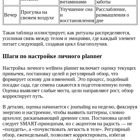
витаминами
заботы
Улучшение сна
Расслабление,
Прогулка на
Вечер
и
размышления о
свежем воздухе
восстановления
дне
Такая таблица иллюстрирует, как ритуалы распределяются,
усиливая связь между телом и эмоциями, где каждый элемент
питает следующий, создавая цикл благополучия.
Шаги по настройке личного planner
Настройка личного wellness planner включает оценку текущих
привычек, постановку целей и регулярный обзор, что
формирует основу для изменений. Это процесс, подобный
посадке сада, где семена сажаются в подготовленную почву.
Оценка выявляет слабые места, цели направляют рост, обзор
корректирует путь.
В деталях, оценка начинается с journaling на неделю, фиксируя
энергию и настроение, чтобы выявить паттерны, словно
археолог, раскапывающий древние слои. Постановка целей
следует SMART-принципам, но с акцентом на радость — не
«похудеть», а «почувствовать легкость в теле». Регулярный
обзор, еженедельный, позволяет корректировать, избегая