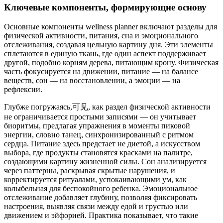
Ключевые компоненты, формирующие основу
Основные компоненты wellness planner включают разделы для
физической активности, питания, сна и эмоционального
отслеживания, создавая цельную картину дня. Эти элементы
сплетаются в единую ткань, где один аспект поддерживает
другой, подобно корням дерева, питающим крону. Физическая
часть фокусируется на движении, питание — на балансе
веществ, сон — на восстановлении, а эмоции — на
рефлексии.
Глубже погружаясь,可见, как раздел физической активности
не ограничивается простыми записями — он учитывает
биоритмы, предлагая упражнения в моменты пиковой
энергии, словно танец, синхронизированный с ритмом
сердца. Питание здесь предстает не диетой, а искусством
выбора, где продукты становятся красками на палитре,
создающими картину жизненной силы. Сон анализируется
через паттерны, раскрывая скрытые нарушения, и
корректируется ритуалами, успокаивающими ум, как
колыбельная для беспокойного ребенка. Эмоциональное
отслеживание добавляет глубину, позволяя фиксировать
настроения, выявляя связи между едой и грустью или
движением и эйфорией. Практика показывает, что такие