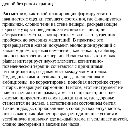
душой без резких границ.
Рассмотрим, как такой планировщик формируется: он
начинается с оценки текущего состояния, где фиксируются
привычки, словно тени на стене пещеры, раскрывающие
скрытые узоры поведения. Затем вносятся цели, не
абстрактные мечты, а конкретные маяки — от утренних
пробежек до вечерних медитаций. В практике это
превращается в живой документ, эволюционирующий с
каждым днем, отражая изменения, как зеркало, capturing
нюансы настроения и энергии. Нюансы здесь в том, как
planner интегрирует науку: элементы когнитивно-
поведенческой терапии сочетаются с принципами
нутрициологии, создавая мост между умом и телом.
Подводные камни возникают, когда цели слишком
амбициозны, но корректировка, подобная настройке струн
гитары, возвращает гармонию. В итоге, этот инструмент не
навязывает жесткие рамки, а мягко направляет, позволяя
счастью прорастать из семян дисциплины, где здоровье
становится не целью, а естественным состоянием бытия.
Такие подходы, опробованные в сообществах энтузиастов,
показывают, как planner превращает одиночные усилия в
устойчивую привычку, где каждый элемент усиливает другой,
словно шестеренки в механизме часов.