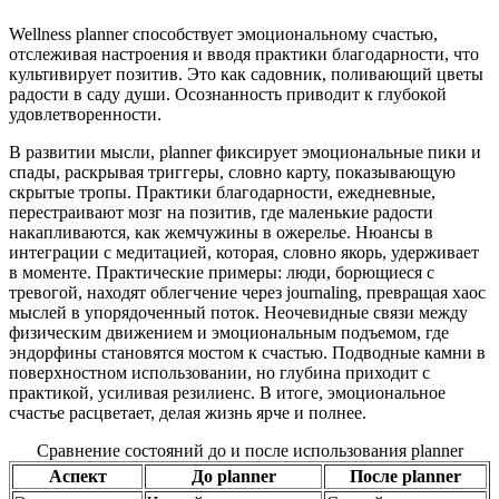
Wellness planner способствует эмоциональному счастью,
отслеживая настроения и вводя практики благодарности, что
культивирует позитив. Это как садовник, поливающий цветы
радости в саду души. Осознанность приводит к глубокой
удовлетворенности.
В развитии мысли, planner фиксирует эмоциональные пики и
спады, раскрывая триггеры, словно карту, показывающую
скрытые тропы. Практики благодарности, ежедневные,
перестраивают мозг на позитив, где маленькие радости
накапливаются, как жемчужины в ожерелье. Нюансы в
интеграции с медитацией, которая, словно якорь, удерживает
в моменте. Практические примеры: люди, борющиеся с
тревогой, находят облегчение через journaling, превращая хаос
мыслей в упорядоченный поток. Неочевидные связи между
физическим движением и эмоциональным подъемом, где
эндорфины становятся мостом к счастью. Подводные камни в
поверхностном использовании, но глубина приходит с
практикой, усиливая резилиенс. В итоге, эмоциональное
счастье расцветает, делая жизнь ярче и полнее.
Сравнение состояний до и после использования planner
Аспект
До planner
После planner