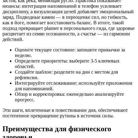
застоя, как река, меняющая русло. Практика показывает
нюансы: интеграция напоминаний в телефон усиливает
дисциплину, а визуализация целей добавляет эмоциональный
заряд. Подводные камни — в переоценке сил, но гибкость,
как в йоге, помогает восстановить баланс. В итоге, такой
подход превращает planner в персонального гида, где здоровье
расцветает из семян осознанности, а счастье — из гармонии
действий.
Оцените текущее состояние: запишите привычки за
неделю.
Определите приоритеты: выберите 3-5 ключевых
областей.
Создайте шаблон: разделите на дни с местом для
рефлексии.
Интегрируйте отслеживание: используйте приложения
для напоминаний.
Обзор и корректировка: еженедельно анализируйте
прогресс.
Эти шаги, вплетенные в повествование дня, обеспечивают
постепенное превращение рутины в источник силы.
Преимущества для физического
здоровья