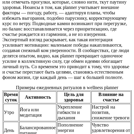
или отмечать прогулки, которые, словно нити, ткут паутину
здоровья. Нюансы в том, как planner учитывает внешние
факторы — погоду, работу, — адаптируя планы, чтобы
избежать выгорания, подобно паруснику, корректирующему
курс по ветру. Подводные камни возникают при перегрузке,
но баланс восстанавливается через приоритизацию, где
счастье рождается из гармонии, а не из изнурения.
Экспертный взгляд раскрывает, как такая интеграция
усиливает мотивацию: маленькие победы накапливаются,
создавая снежный ком уверенности. В сообществах, где люди
делятся опытом, видно, как planner превращает одиночное
усилие в коллективную силу, где обмен идеями обогащает
личный путь. Со временем это приводит к тому, что здоровье
и счастье перестают быть целями, становясь естественным
фоном жизни, где каждый день — шаг к большей полноте.
Примеры ежедневных ритуалов в wellness planner
Время
Цель для
Влияние на
Активность
суток
здоровья
счастье
Укрепление
Настрой на
Йога или
Утро
гибкости и
позитив,
медитация
дыхания
снижение тревоги
Пополнение
Чувство
Балансированное
День
энергии
удовлетворения от
питание