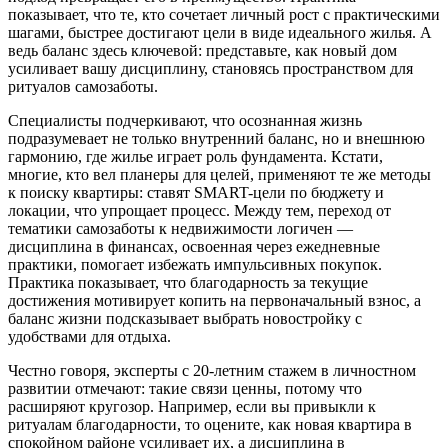
показывает, что те, кто сочетает личный рост с практическими
шагами, быстрее достигают цели в виде идеального жилья. А
ведь баланс здесь ключевой: представьте, как новый дом
усиливает вашу дисциплину, становясь пространством для
ритуалов самозаботы.
Специалисты подчеркивают, что осознанная жизнь
подразумевает не только внутренний баланс, но и внешнюю
гармонию, где жилье играет роль фундамента. Кстати,
многие, кто вел планеры для целей, применяют те же методы
к поиску квартиры: ставят SMART-цели по бюджету и
локации, что упрощает процесс. Между тем, переход от
тематики самозаботы к недвижимости логичен —
дисциплина в финансах, освоенная через ежедневные
практики, помогает избежать импульсивных покупок.
Практика показывает, что благодарность за текущие
достижения мотивирует копить на первоначальный взнос, а
баланс жизни подсказывает выбрать новостройку с
удобствами для отдыха.
Честно говоря, эксперты с 20-летним стажем в личностном
развитии отмечают: такие связи ценны, потому что
расширяют кругозор. Например, если вы привыкли к
ритуалам благодарности, то оцените, как новая квартира в
спокойном районе усиливает их, а дисциплина в