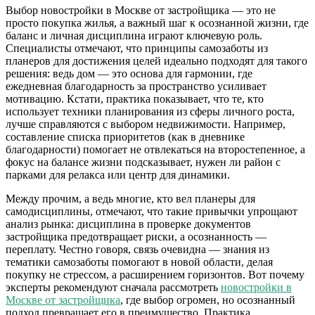
Выбор новостройки в Москве от застройщика — это не
просто покупка жилья, а важный шаг к осознанной жизни, где
баланс и личная дисциплина играют ключевую роль.
Специалисты отмечают, что принципы самозаботы из
планеров для достижения целей идеально подходят для такого
решения: ведь дом — это основа для гармонии, где
ежедневная благодарность за пространство усиливает
мотивацию. Кстати, практика показывает, что те, кто
использует техники планирования из сферы личного роста,
лучше справляются с выбором недвижимости. Например,
составление списка приоритетов (как в дневнике
благодарности) помогает не отвлекаться на второстепенное, а
фокус на балансе жизни подсказывает, нужен ли район с
парками для релакса или центр для динамики.
Между прочим, а ведь многие, кто вел планеры для
самодисциплины, отмечают, что такие привычки упрощают
анализ рынка: дисциплина в проверке документов
застройщика предотвращает риски, а осознанность —
переплату. Честно говоря, связь очевидна — знания из
тематики самозаботы помогают в новой области, делая
покупку не стрессом, а расширением горизонтов. Вот почему
эксперты рекомендуют сначала рассмотреть
новостройки в
Москве от застройщика
, где выбор огромен, но осознанный
подход превращает его в преимущество. Практика