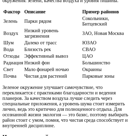
окружения: зелени, качества воздуха и уровня тишины.
Фактор
Описание
Пример районов
Сокольники,
Зелень
Парки рядом
Битцевский
Низкий уровень
Воздух
ЗАО, Новая Москва
загрязнения
Шум
Далеко от трасс
ЮЗАО
Вода
Близость рек
СВАО
Отходы
Эффективный вывоз
ЦАО
Радиация
Низкий фон
Большинство
Свет
Мало фонарей ночью
Окраины
Почва
Чистая для растений
Парковые зоны
Зеленое окружение улучшает самочувствие, что
перекликается с практиками благодарности и ведения
планеров. За качеством воздуха лучше следить через
специальные приложения, а уровень шума стоит измерить
лично, ведь это критично для полноценного отдыха. Для
осознанной жизни экология — это базис, поэтому выбирать
район стоит с умом, помня, что чистая среда способствует и
внутренней дисциплине.